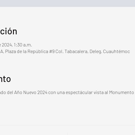
ación
e 2024, 1:30 a.m.
, Plaza de la República #9 Col. Tabacalera, Deleg. Cuauhtémoc
nto
ado del Año Nuevo 2024 con una espectácular vista al Monumento 