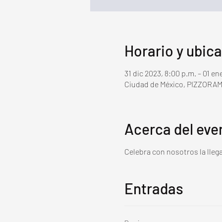
Horario y ubic
31 dic 2023, 8:00 p.m. – 01 en
Ciudad de México, PIZZORAMA
Acerca del eve
Celebra con nosotros la lleg
Entradas