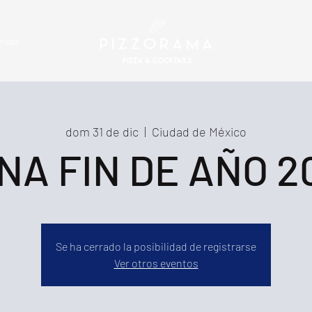
rvas
dom 31 de dic
  |  
Ciudad de México
NA FIN DE AÑO 2
Se ha cerrado la posibilidad de registrarse
Ver otros eventos